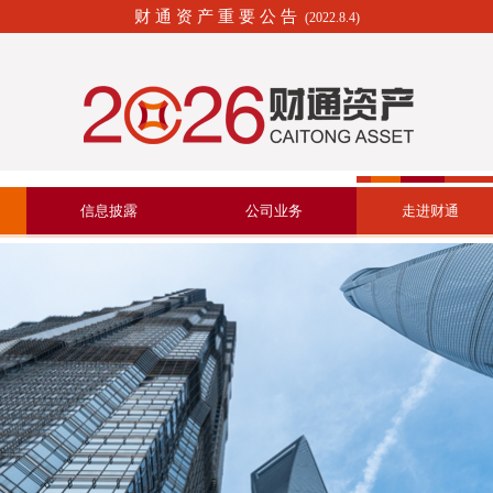
财 通 资 产 重 要 公 告
(2022.8.4)
信息披露
公司业务
走进财通