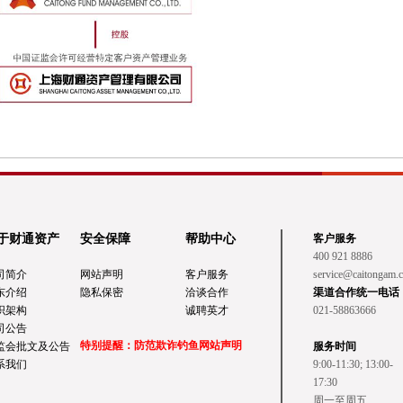
于财通资产
安全保障
帮助中心
客户服务
400 921 8886
司简介
网站声明
客户服务
service@caitongam.
东介绍
隐私保密
洽谈合作
渠道合作统一电话
织架构
诚聘英才
021-58863666
司公告
特别提醒：防范欺诈钓鱼网站声明
监会批文及公告
服务时间
系我们
9:00-11:30; 13:00-
17:30
周一至周五