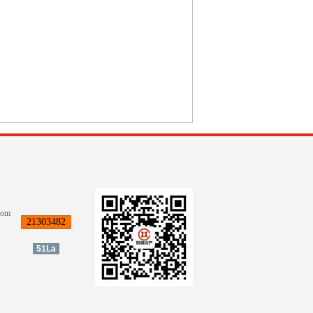
com
21303482
51La